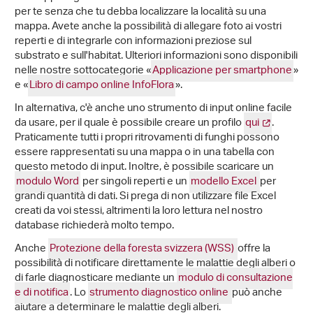
per te senza che tu debba localizzare la località su una
mappa. Avete anche la possibilità di allegare foto ai vostri
reperti e di integrarle con informazioni preziose sul
substrato e sull'habitat. Ulteriori informazioni sono disponibili
nelle nostre sottocategorie «
Applicazione per smartphone
»
e «
Libro di campo online InfoFlora
».
In alternativa, c'è anche uno strumento di input online facile
da usare, per il quale è possibile creare un profilo
qui
.
Praticamente tutti i propri ritrovamenti di funghi possono
essere rappresentati su una mappa o in una tabella con
questo metodo di input. Inoltre, è possibile scaricare un
modulo Word
per singoli reperti e un
modello Excel
per
grandi quantità di dati. Si prega di non utilizzare file Excel
creati da voi stessi, altrimenti la loro lettura nel nostro
database richiederà molto tempo.
Anche
Protezione della foresta svizzera (WSS)
offre la
possibilità di notificare direttamente le malattie degli alberi o
di farle diagnosticare mediante un
modulo di consultazione
e di notifica
. Lo
strumento diagnostico online
può anche
aiutare a determinare le malattie degli alberi.