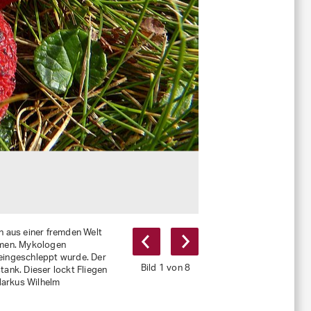
 aus einer fremden Welt
r)
ommen. Mykologen
uci-racemosae)
 eingeschleppt wurde. Der
Bild 1 von 8
tank. Dieser lockt Fliegen
 Markus Wilhelm