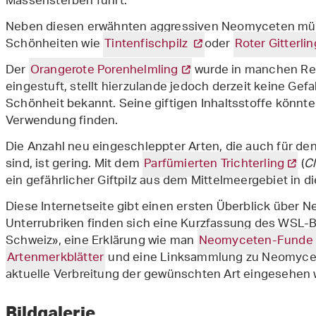
Massensterben führt.
Neben diesen erwähnten aggressiven Neomyceten mü
Schönheiten wie
Tintenfischpilz
oder
Roter Gitterlin
Der
Orangerote Porenhelmling
wurde in manchen Reg
eingestuft, stellt hierzulande jedoch derzeit keine Gefah
Schönheit bekannt. Seine giftigen Inhaltsstoffe könnt
Verwendung finden.
Die Anzahl neu eingeschleppter Arten, die auch für d
sind, ist gering. Mit dem
Parfümierten Trichterling
(
C
ein gefährlicher Giftpilz aus dem Mittelmeergebiet in 
Diese Internetseite gibt einen ersten Überblick über 
Unterrubriken finden sich eine Kurzfassung des WSL-
Schweiz», eine Erklärung wie man
Neomyceten-Funde
Artenmerkblätter
und eine Linksammlung zu Neomyce
aktuelle Verbreitung der gewünschten Art eingesehen 
Bildgalerie