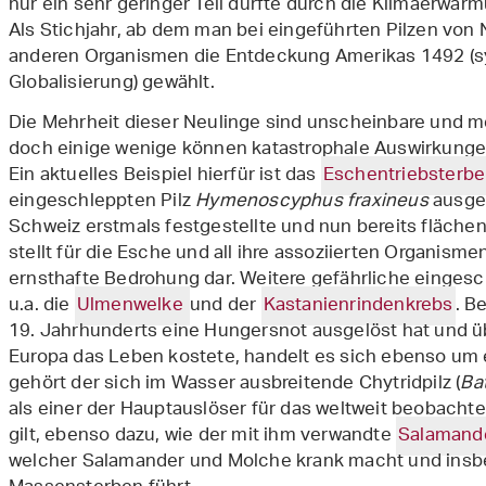
nur ein sehr geringer Teil dürfte durch die Klimaerwär
Als Stichjahr, ab dem man bei eingeführten Pilzen von
anderen Organismen die Entdeckung Amerikas 1492 (s
Globalisierung) gewählt.
Die Mehrheit dieser Neulinge sind unscheinbare und m
doch einige wenige können katastrophale Auswirkung
Ein aktuelles Beispiel hierfür ist das
Eschentriebsterb
eingeschleppten Pilz
Hymenoscyphus fraxineus
ausgel
Schweiz erstmals festgestellte und nun bereits fläc
stellt für die Esche und all ihre assoziierten Organism
ernsthafte Bedrohung dar. Weitere gefährliche einges
u.a. die
Ulmenwelke
und der
Kastanienrindenkrebs
. B
19. Jahrhunderts eine Hungersnot ausgelöst hat und üb
Europa das Leben kostete, handelt es sich ebenso um
gehört der sich im Wasser ausbreitende Chytridpilz (
Ba
als einer der Hauptauslöser für das weltweit beobach
gilt, ebenso dazu, wie der mit ihm verwandte
Salamand
welcher Salamander und Molche krank macht und ins