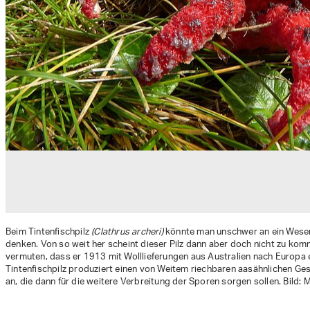
Beim Tintenfischpilz
(Coleosporium solidaginis)
(Clathrus archeri)
(Suillus placidus)
(Pycnoporellus fulgens)
(Clitocybe amoenolens)
könnte man unschwer an ein Wesen
(Favolaschia calocera)
(Clathrus rube
denken. Von so weit her scheint dieser Pilz dann aber doch nicht zu k
(Erysiphe vanbruntiana var. samb
(Solidago gigantea)
vermuten, dass er 1913 mit Wolllieferungen aus Australien nach Europa
Tintenfischpilz produziert einen von Weitem riechbaren aasähnlichen Ges
an, die dann für die weitere Verbreitung der Sporen sorgen sollen. Bild:
(Solidago virgaurea)
(Sambucus racemosa)