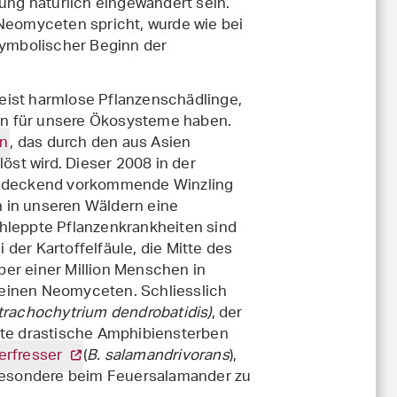
mung natürlich eingewandert sein.
 Neomyceten spricht, wurde wie bei
ymbolischer Beginn der
eist harmlose Pflanzenschädlinge,
en für unsere Ökosysteme haben.
en
, das durch den aus Asien
öst wird. Dieser 2008 in der
hendeckend vorkommende Winzling
en in unseren Wäldern eine
chleppte Pflanzenkrankheiten sind
ei der Kartoffelfäule, die Mitte des
er einer Million Menschen in
 einen Neomyceten. Schliesslich
trachochytrium dendrobatidis)
, der
tete drastische Amphibiensterben
erfresser
(
B. salamandrivorans
),
besondere beim Feuersalamander zu