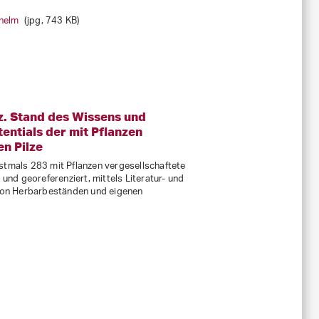
1 KB)
lhelm
size Katia Balmelli
(jpg, 743 KB)
(jpg,
pg, 2 MB)
. Stand des Wissens und
ntials der mit Pflanzen
n Pilze
stmals 283 mit Pflanzen vergesellschaftete
 und georeferenziert, mittels Literatur- und
on Herbarbeständen und eigenen