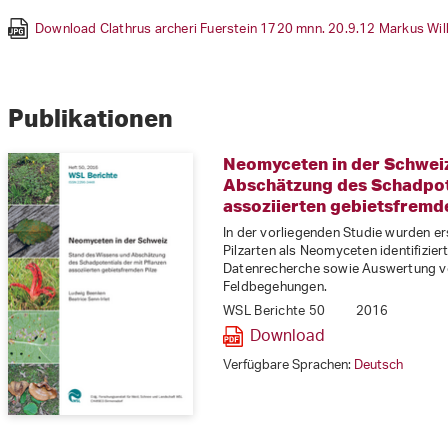
Download clathrus ruber 07.06.10 Max Danz
Download clitocybe amoenolens 640x443 Francis Meigniez
(jpg, 3 MB)
(jpg, 8
Download Clathrus archeri Fuerstein 1720 mnn. 20.9.12 Markus Wi
Download Coleosporium asterum 1 Ludwig Beenken
Download Favolaschia calocera 2015 10 04 11 07 47 M B R 8 S 4c re
(jpg, 3 MB)
Download Erysiphe Microsphaera vanbruntiana Ludwig Beenken
52 KB)
Download Pynoporellus Fulgens Kurt Bisang
Download suillus placidus 27.08.06 Max Danz
(jpg, 1 MB)
(jpg, 2 MB)
(j
Publikationen
Neomyceten in der Schweiz
Abschätzung des Schadpote
assoziierten gebietsfremde
In der vorliegenden Studie wurden er
Pilzarten als Neomyceten identifiziert
Datenrecherche sowie Auswertung v
Feldbegehungen.
WSL Berichte 50
2016
Download
Verfügbare Sprachen:
Deutsch