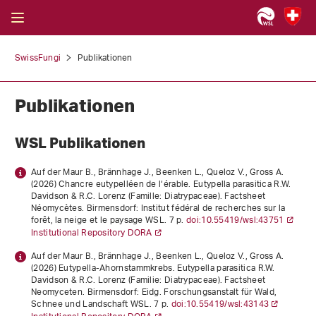
SwissFungi
Publikationen
Publikationen
WSL Publikationen
Auf der Maur B., Brännhage J., Beenken L., Queloz V., Gross A.
(2026)
Chancre eutypelléen de l‘érable. Eutypella parasitica R.W.
Davidson & R.C. Lorenz (Famille: Diatrypaceae)
. Factsheet
Néomycètes. Birmensdorf: Institut fédéral de recherches sur la
forêt, la neige et le paysage WSL. 7 p.
doi:10.55419/wsl:43751
Institutional Repository DORA
Auf der Maur B., Brännhage J., Beenken L., Queloz V., Gross A.
(2026)
Eutypella-Ahornstammkrebs. Eutypella parasitica R.W.
Davidson & R.C. Lorenz (Familie: Diatrypaceae)
. Factsheet
Neomyceten. Birmensdorf: Eidg. Forschungsanstalt für Wald,
Schnee und Landschaft WSL. 7 p.
doi:10.55419/wsl:43143