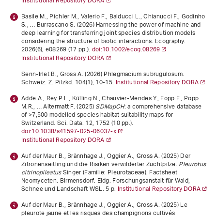
Institutional Repository DORA
Basile M., Pichler M., Valerio F., Balducci L., Chianucci F., Godinho
S., … Burrascano S. (2026) Harnessing the power of machine and
deep learning for transferring joint species distribution models
considering the structure of biotic interactions. Ecography.
2026
(6), e08269 (17 pp.).
doi:10.1002/ecog.08269
Institutional Repository DORA
Senn-Irlet B., Gross A. (2026) Phlegmacium subrugulosum.
Schweiz. Z. Pilzkd.
104
(1), 10-15.
Institutional Repository DORA
Adde A., Rey P.L., Külling N., Chauvier-Mendes Y., Fopp F., Popp
M.R., … Altermatt F. (2025)
SDMapCH
: a comprehensive database
of >7,500 modelled species habitat suitability maps for
Switzerland. Sci. Data.
12
, 1752 (10 pp.).
doi:10.1038/s41597-025-06037-x
Institutional Repository DORA
Auf der Maur B., Brännhage J., Oggier A., Gross A. (2025)
Der
Zitronenseitling und die Risiken verwilderter Zuchtpilze.
Pleurotus
citrinopileatus
Singer (Familie: Pleurotaceae)
. Factsheet
Neomyceten. Birmensdorf: Eidg. Forschungsanstalt für Wald,
Schnee und Landschaft WSL. 5 p.
Institutional Repository DORA
Auf der Maur B., Brännhage J., Oggier A., Gross A. (2025)
Le
pleurote jaune et les risques des champignons cultivés