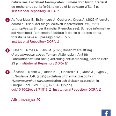
naturalisés
. Factsheet Néomycètes. Birmensdorf: Institut fédéral
de recherches sur la forêt, la neige et le paysage WSL. 5 p.
Institutional Repository DORA
Auf der Maur B., Brännhage J., Oggier A., Gross A. (2025)
Pleuroto
dorato e i rischi dei funghi coltivati inselvatichiti.
Pleurotus
citrinopileatus
Singer (famiglia: Pleurotaceae)
. Schede informative
sui Neomiceti. Birmensdorf: Istituto federale di ricerca per la
foresta, la neve e il paesaggio WSL. 5 p.
Institutional Repository DORA
Blaser S., Gross A., Leisi M. (2025)
Rosenroter Saftling
(
Porpolomopsis calyptriformis
). Aktionsplan
. Amt für
Landwirtschaft und Natur, Abteilung Naturförderung, Kanton Bern.
23 p.
Institutional Repository DORA
Bécans C., Robin C., Budde K.B., Ghelardini L., Gross A., Lygis V.,
… Soularue J.‐P. (2025) Evolution of thermal plasticity in
Hymenoscyphus fraxineus
during ash dieback expansion in
Europe. Ecol. Evol.
15
(6), e71513 (15 pp.).
doi:10.1002/ece3.71513
Institutional Repository DORA
Alle anzeigen